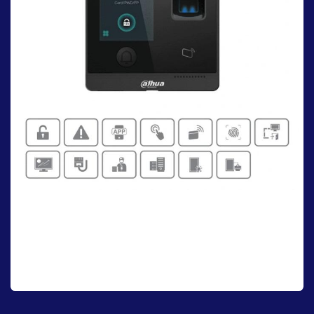
Biometricos
Transforma tu seguridad con nuestros sistemas biométricos
avanzados. Accede a tus espacios más valiosos con la certeza de
que solo tu huella, tu rostro o tu voz son la llave, brindándote una
paz mental inigualable y una protección sin compromisos