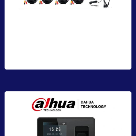
CCTV
Protege lo que más importa con nuestras cámaras de seguridad, y
vive con la confianza de que tu hogar y tus seres queridos están
siempre seguros. Disfruta de cada día con la certeza de que tienes
el control total de tu seguridad