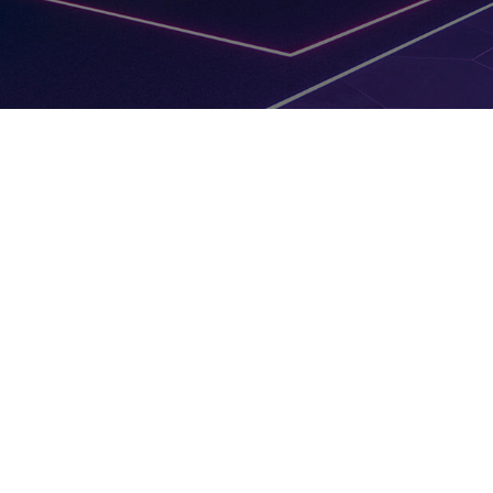
Excelente atención, Cumplidos y serios, muy
buen surtido en marcas reconocidas a nivel
de seguridad automatizada, cámaras de
seguridad, dvrs, nvrs, etc. Recomendada
Jessica como asesora.
Hans Krackow