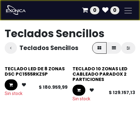
Ir al contenido
0
0
Teclados Sencillos
Teclados Sencillos
TECLADO LED DE 8 ZONAS
TECLADO 10 ZONAS LED
DSC PC1555RKZSP
CABLEADO PARADOX 2
PARTICIONES
$
180.959,99
$
129.157,13
Sin stock
Sin stock