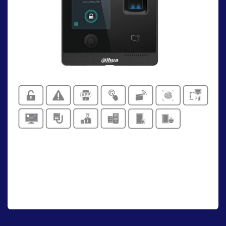
Biometricos
Transforma tu seguridad con nuestros sistemas biométricos
avanzados. Accede a tus espacios más valiosos con la certeza de
que solo tu huella, tu rostro o tu voz son la llave, brindándote una
paz mental inigualable y una protección sin compromisos