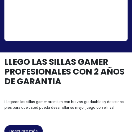
Videoporteros
Descubre la tranquilidad y seguridad con nuestros videoporteros
inteligentes. Controla el acceso a tu hogar desde cualquier lugar,
gracias a la tecnología avanzada y a las notificaciones en tiempo
real. Asegura tu entrada con comodidad y eficiencia
LLEGO LAS SILLAS GAMER
PROFESIONALES CON 2 AÑOS
DE GARANTIA
Llegaron las sillas gamer premium con brazos graduables y descansa
pies para que usted pueda desarrollar su mejor juego con el rival
Descubre más