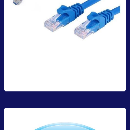
Cable Utp
Conéctate con la máxima velocidad y fiabilidad. Nuestros cables
UTP te aseguran una conexión estable y rápida, permitiéndote
trabajar, jugar y disfrutar de tus contenidos sin interrupciones.
Siente la diferencia de una red sin límites