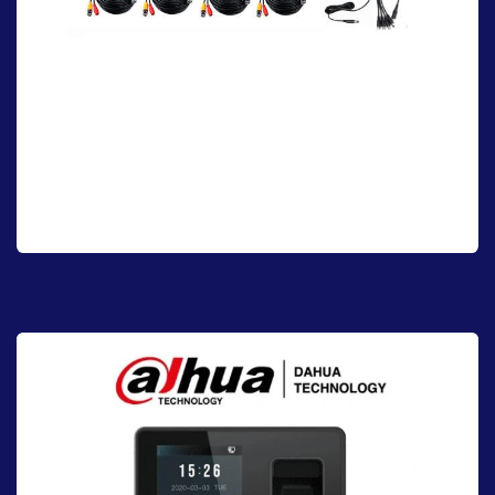
CCTV
Protege lo que más importa con nuestras cámaras de seguridad, y
vive con la confianza de que tu hogar y tus seres queridos están
siempre seguros. Disfruta de cada día con la certeza de que tienes
el control total de tu seguridad