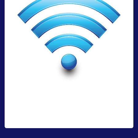
Conexion wifi
Conéctate sin límites con nuestro router ultrarrápido. Disfruta de
una red fuerte y estable en todo tu hogar, para un rendimiento sin
interrupciones