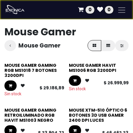
Ir al contenido
0
0
Mouse Gamer
Mouse Gamer
MOUSE GAMER GAMING
MOUSE GAMER HAVIT
RGB MS1018 7 BOTONES
MS1006 RGB 3200DPI
3200DPI
$
26.999,99
$
29.186,89
Sin stock
Sin stock
MOUSE GAMER GAMING
MOUSE XTM-510 ÓPTICO 6
RETROILUMINADO RGB
BOTONES 3D USB GAMER
HAVIT MS1003 NEGRO
2400 DPI LUCES
$
23.904,72
$
46.462,23