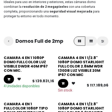
Ideales para uso en interiores y exteriores, estas cámaras domo
combinan la
resolución de 2 megapíxeles
con una cobertura
completa, proporcionando una
seguridad visual mejorada
para
proteger tu entorno en todo momento.
Domos Full de 2mp
CAMARA 4 EN 1 1080P
CAMARA 4 EN 1 1/2.8"
DOMO FULLCOLOR LUZ
1080P DOMO STARLIGHT
VISIBLE DWDR 40M IP67
FULLCOLOR 2.8MM WDR
CON MIC.
130DB LUZ VISIBLE 20M
IP67 CON MIC
$
139.831,16
$
117.189,06
4 Unidades disponibles
Sin stock
CAMARA 4 EN 1
CAMARA 4 EN 1 1/2.8"
FULLCOLOR 1080P TIPO
1080P DOMO STARLIGHT