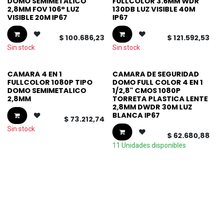
DOMO SEMIMETALICO
FULLCOLOR 3.6MM WDR
2,8MM FOV 106° LUZ
130DB LUZ VISIBLE 40M
VISIBLE 20M IP67
IP67
$
100.686,23
$
121.592,53
Sin stock
Sin stock
CAMARA 4 EN 1
CAMARA DE SEGURIDAD
FULLCOLOR 1080P TIPO
DOMO FULL COLOR 4 EN 1
DOMO SEMIMETALICO
1/2,8" CMOS 1080P
2,8MM
TORRETA PLASTICA LENTE
2,8MM DWDR 30M LUZ
BLANCA IP67
$
73.212,74
Sin stock
$
62.680,88
11 Unidades disponibles