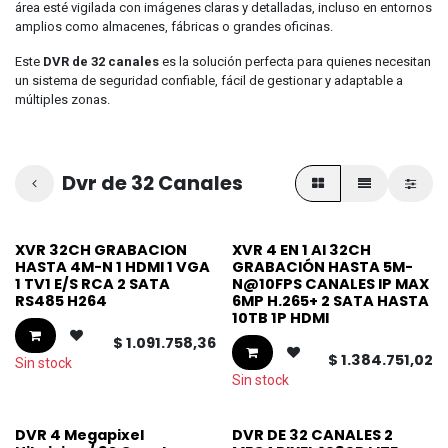
área esté vigilada con imágenes claras y detalladas, incluso en entornos
amplios como almacenes, fábricas o grandes oficinas.
Este
DVR de 32 canales
es la solución perfecta para quienes necesitan
un sistema de seguridad confiable, fácil de gestionar y adaptable a
múltiples zonas.
Dvr de 32 Canales
XVR 32CH GRABACION
XVR 4 EN 1 AI 32CH
HASTA 4M-N 1 HDMI 1 VGA
GRABACIÓN HASTA 5M-
1 TV1 E/S RCA 2 SATA
N@10FPS CANALES IP MAX
RS485 H264
6MP H.265+ 2 SATA HASTA
10TB 1P HDMI
$
1.091.758,36
$
1.384.751,02
Sin stock
Sin stock
DVR 4 Megapixel
DVR DE 32 CANALES 2