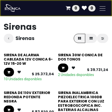
Ir al contenido
0
0
Sirenas
Sirenas
SIRENA DE ALARMA
SIRENA 30W CONICA DE
CABLEADA 12V CONICA 6-
DOS TONOS
12V 15-20 W
$
39.731,24
$
25.373,04
2 Unidades disponibles
10 Unidades disponibles
SIRENA DE 110V EXTERIOR
SIRENA INALAMBRICA
REDONDA POTENTE
PIEZOELECTRICA 100DB
NEGRA
PARA EXTERIOR CON LUZ
ESTROBOSCOPICA INC.
BATERIAS ALCALINAS
$
83.520,00