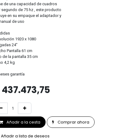
ne de una capacidad de cuadros
 segundo de 75 hz , este producto
luye en su empaque el adaptador y
manual de uso
didas
olución 1920 x 1080
gadas 24”
ho Pantalla 61 cm
o de la pantalla 35 cm
o 4,2 kg
eses garantía
$
437.473,75
Añadir a la cesta
Comprar ahora
Añadir a lista de deseos