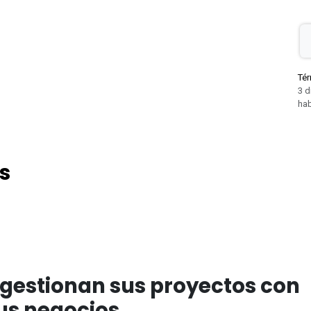
Tér
3 d
hab
s
gestionan sus proyectos con
us negocios