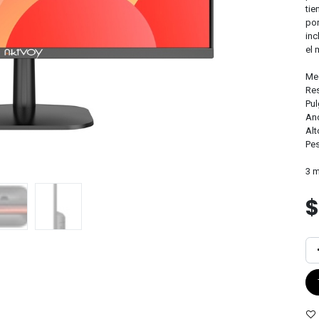
tie
por
inc
el 
Me
Res
Pul
Anc
Alt
Pes
3 m