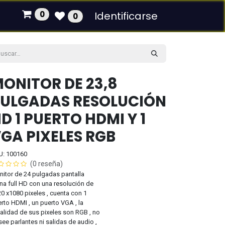
0
Identificarse
0
ONITOR DE 23,8
ULGADAS RESOLUCIÓN
D 1 PUERTO HDMI Y 1
GA PIXELES RGB
U: 100160
(0 reseña)
itor de 24 pulgadas pantalla
na full HD con una resolución de
0 x1080 pixeles , cuenta con 1
rto HDMI , un puerto VGA , la
alidad de sus pixeles son RGB , no
ee parlantes ni salidas de audio ,