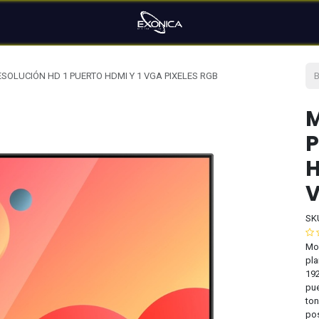
SOLUCIÓN HD 1 PUERTO HDMI Y 1 VGA PIXELES RGB
M
P
H
V
SK
Mon
pla
192
pue
ton
pos