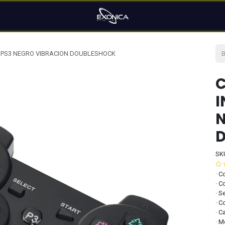
 PS3 NEGRO VIBRACION DOUBLESHOCK
C
I
N
SK
· C
· C
· S
· C
· C
· M