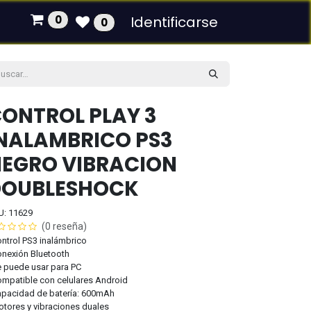
0
Identificarse
0
ONTROL PLAY 3
NALAMBRICO PS3
EGRO VIBRACION
DOUBLESHOCK
U: 11629
(0 reseña)
ontrol PS3 inalámbrico
onexión Bluetooth
e puede usar para PC
ompatible con celulares Android
apacidad de batería: 600mAh
otores y vibraciones duales