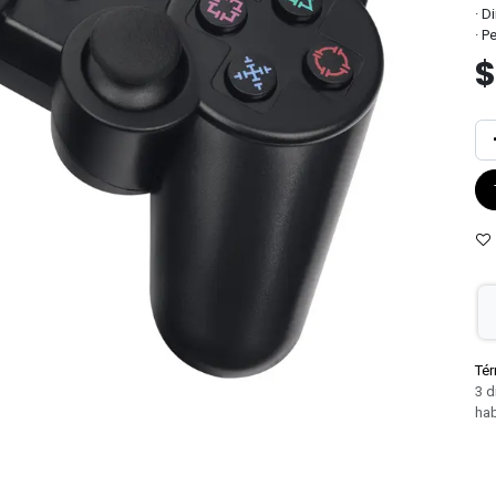
· D
· P
Tér
3 d
hab