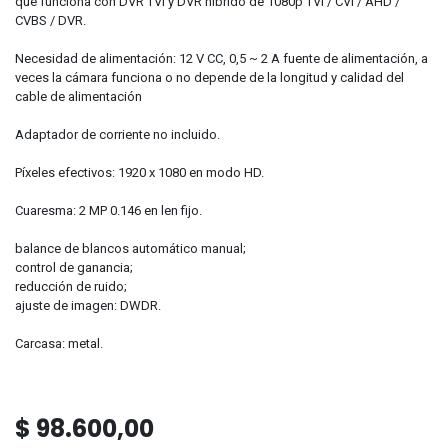
que funciona con DVR TVI y DVR híbrido de 1080p TVI / CVI / AHD /
CVBS / DVR.
Necesidad de alimentación: 12 V CC, 0,5 ~ 2 A fuente de alimentación, a
veces la cámara funciona o no depende de la longitud y calidad del
cable de alimentación
Adaptador de corriente no incluido.
Píxeles efectivos: 1920 x 1080 en modo HD.
Cuaresma: 2 MP 0.146 en len fijo.
balance de blancos automático manual;
control de ganancia;
reducción de ruido;
ajuste de imagen: DWDR.
Carcasa: metal.
$
98.600,00