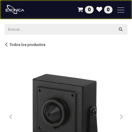
Ir al contenido
0
0
Todos los productos