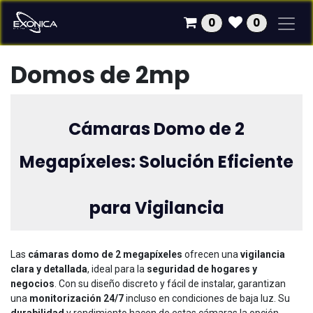
Ir al contenido
0
0
Domos de 2mp
Cámaras Domo de 2
Megapíxeles: Solución Eficiente
para Vigilancia
Las
cámaras domo de 2 megapíxeles
ofrecen una
vigilancia
clara y detallada
, ideal para la
seguridad de hogares y
negocios
. Con su diseño discreto y fácil de instalar, garantizan
una
monitorización 24/7
incluso en condiciones de baja luz. Su
durabilidad
y rendimiento hacen de estas cámaras la opción