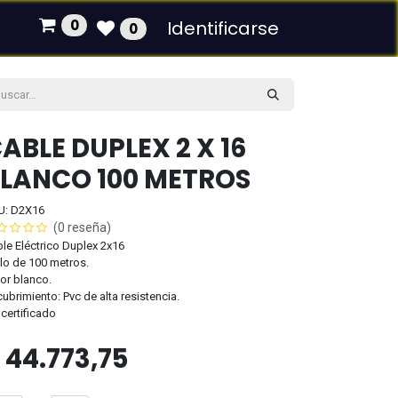
0
Identificarse
0
ABLE DUPLEX 2 X 16
LANCO 100 METROS
U: D2X16
(0 reseña)
le Eléctrico Duplex 2x16
lo de 100 metros.
or blanco.
ubrimiento: Pvc de alta resistencia.
certificado
$
44.773,75