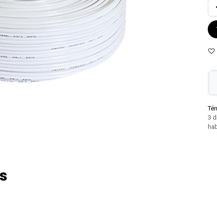
Tér
3 d
hab
s