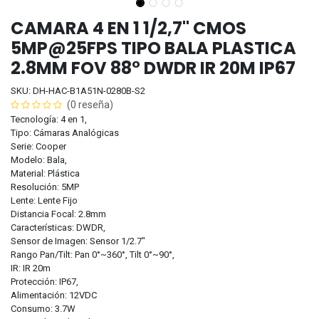
CAMARA 4 EN 1 1/2,7" CMOS
5MP@25FPS TIPO BALA PLASTICA
2.8MM FOV 88° DWDR IR 20M IP67
SKU: DH-HAC-B1A51N-0280B-S2
(0 reseña)
Tecnología: 4 en 1,
Tipo: Cámaras Analógicas
Serie: Cooper
Modelo: Bala,
Material: Plástica
Resolución: 5MP
Lente: Lente Fijo
Distancia Focal: 2.8mm
Características: DWDR,
Sensor de Imagen: Sensor 1/2.7"
Rango Pan/Tilt: Pan 0°~360°, Tilt 0°~90°,
IR: IR 20m
Protección: IP67,
Alimentación: 12VDC
Consumo: 3.7W