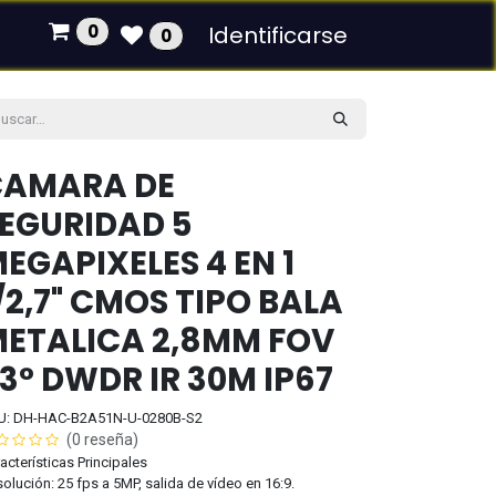
0
Identificarse
0
CAMARA DE
EGURIDAD 5
EGAPIXELES 4 EN 1
/2,7" CMOS TIPO BALA
ETALICA 2,8MM FOV
3° DWDR IR 30M IP67
U: DH-HAC-B2A51N-U-0280B-S2
(0 reseña)
acterísticas Principales
olución: 25 fps a 5MP, salida de vídeo en 16:9.