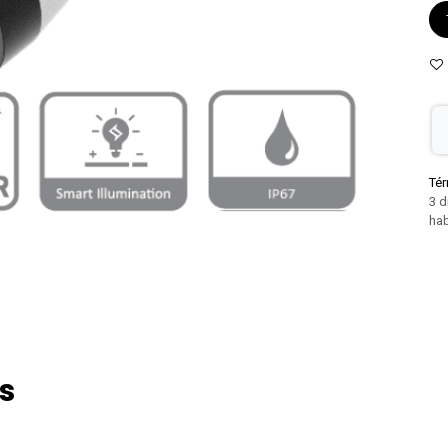
Tér
3 d
hab
s