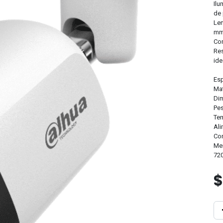
Ilu
de 
Len
mm
Com
Res
ide
Esp
Mat
Di
Pes
Tem
Ali
Con
Men
72