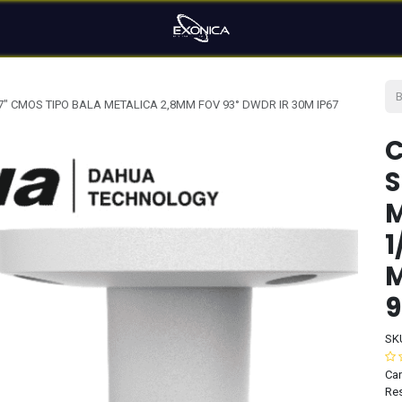
" CMOS TIPO BALA METALICA 2,8MM FOV 93° DWDR IR 30M IP67
S
M
1
M
9
SK
Car
Res