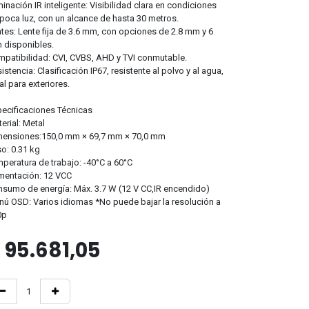
minación IR inteligente: Visibilidad clara en condiciones
poca luz, con un alcance de hasta 30 metros.
tes: Lente fija de 3.6 mm, con opciones de 2.8 mm y 6
 disponibles.
patibilidad: CVI, CVBS, AHD y TVI conmutable.
istencia: Clasificación IP67, resistente al polvo y al agua,
al para exteriores.
ecificaciones Técnicas
erial: Metal
mensiones:150,0 mm × 69,7 mm × 70,0 mm
o: 0.31 kg
peratura de trabajo: -40°C a 60°C
mentación: 12 VCC
sumo de energía: Máx. 3.7 W (12 V CC,IR encendido)
ú OSD: Varios idiomas *No puede bajar la resolución a
0p
$
95.681,05