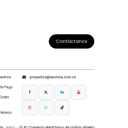
Contáctanos
sotros
proyectos@exonica.com.co
ago
Costo
Técnico
 de
- El #1
Comercio electrónico de código abierto