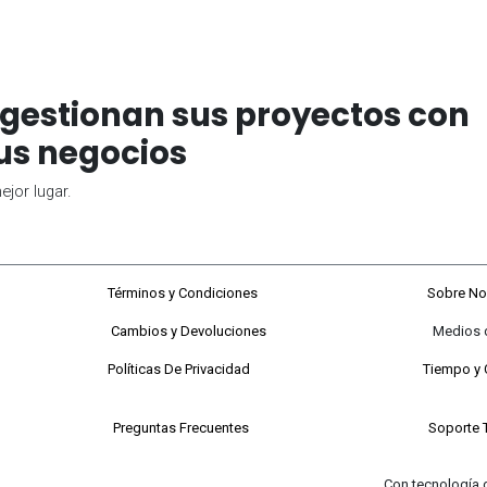
gestionan sus proyectos con
us negocios
jor lugar.
68#92-22
Términos y Condiciones
Sobre No
Cambios y Devoluciones
Medios de P
 a viernes
Políticas De Privacidad
Tiempo y 
 Sabados
Preguntas Frecuentes
Soporte 
Con tecnología