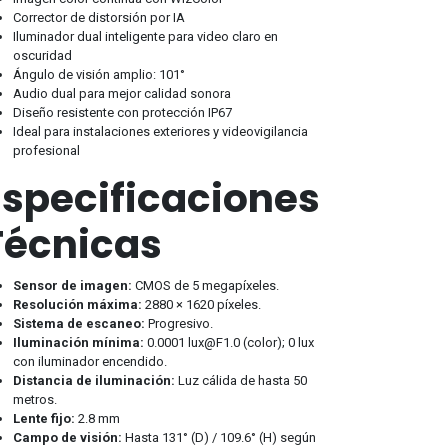
Corrector de distorsión por IA
Iluminador dual inteligente para video claro en
oscuridad
Ángulo de visión amplio: 101°
Audio dual para mejor calidad sonora
Diseño resistente con protección IP67
Ideal para instalaciones exteriores y videovigilancia
profesional
Especificaciones
Técnicas
Sensor de imagen:
CMOS de 5 megapíxeles.
Resolución máxima:
2880 × 1620 píxeles.
Sistema de escaneo:
Progresivo.
Iluminación mínima:
0.0001
lux@F1.0
(color); 0 lux
con iluminador encendido.
Distancia de iluminación:
Luz cálida de hasta 50
metros.
Lente fijo:
2.8 mm
Campo de visión:
Hasta 131° (D) / 109.6° (H) según