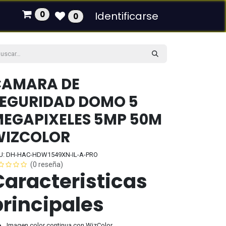
0
Identificarse
0
CAMARA DE
EGURIDAD DOMO 5
EGAPIXELES 5MP 50M
WIZCOLOR
U: DH-HAC-HDW1549XN-IL-A-PRO
(0 reseña)
Caracteristicas
principales
Imagen color continua con WizColor