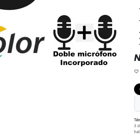
N
Tér
3 d
hab