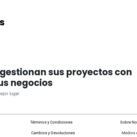
s
gestionan sus proyectos con
us negocios
jor lugar.
68#92-22
Términos y Condiciones
Sobre No
Cambios y Devoluciones
Medios de P