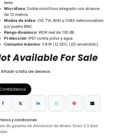
lente.
Micrófono:
Doble micrófono integrado con alcance
de 12 metros.
Modos de video:
CVI, TVI, AHD y CVBS seleccionables
por puerto BNC.
Rango dinámico:
WDR real de 130 dB.
Protección:
IP67 contra polvo y agua.
Consumo máximo:
5.8 W (12 VDC, LED encendido).
ot Available For Sale
Añadir a lista de deseos
Contáctenos
minos y condiciones
ias de garantia de devolucion de dinero. Envio 2-3 dias
iles