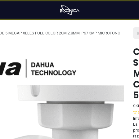
E 5 MEGAPIXELES FULL COLOR 20M 2.8MM IP67 5MP MICROFONO
S
M
C
SK
Inf
La 
pro
raz