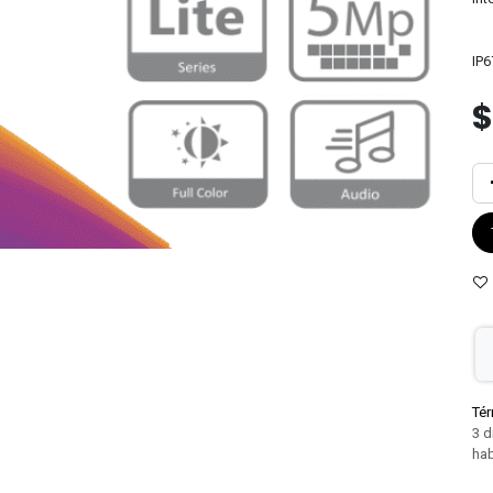
IP6
Tér
3 d
hab