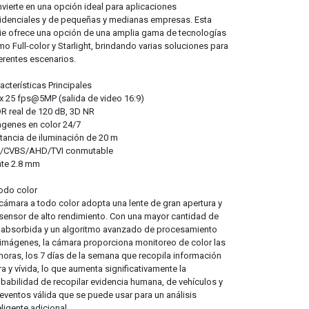
vierte en una opción ideal para aplicaciones
idenciales y de pequeñas y medianas empresas. Esta
ie ofrece una opción de una amplia gama de tecnologías
o Full-color y Starlight, brindando varias soluciones para
erentes escenarios.
acterísticas Principales
 25 fps@5MP (salida de video 16:9)
 real de 120 dB, 3D NR
genes en color 24/7
tancia de iluminación de 20 m
I/CVBS/AHD/TVI conmutable
nte 2.8 mm
odo color
cámara a todo color adopta una lente de gran apertura y
sensor de alto rendimiento. Con una mayor cantidad de
 absorbida y un algoritmo avanzado de procesamiento
imágenes, la cámara proporciona monitoreo de color las
horas, los 7 días de la semana que recopila información
ra y vívida, lo que aumenta significativamente la
babilidad de recopilar evidencia humana, de vehículos y
eventos válida que se puede usar para un análisis
eligente adicional.