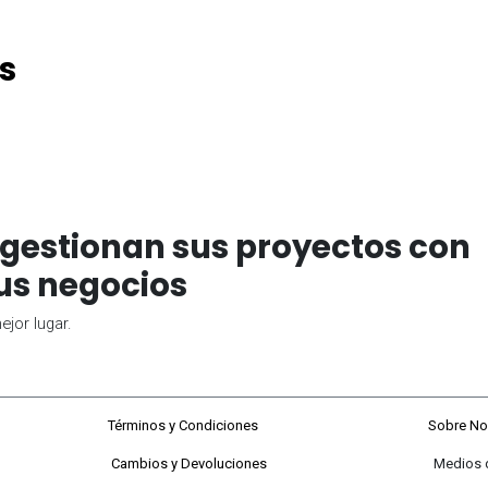
s
gestionan sus proyectos con
us negocios
jor lugar.
68#92-22
Términos y Condiciones
Sobre No
Cambios y Devoluciones
Medios de P