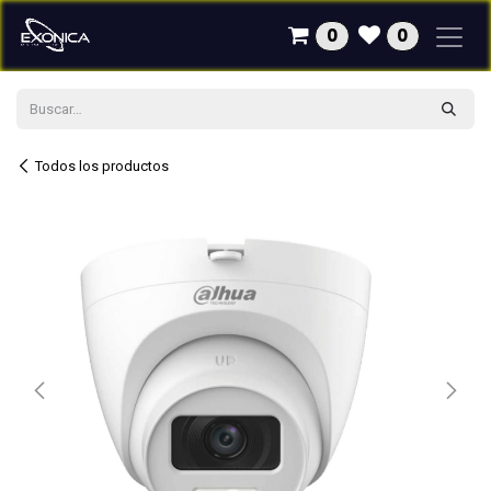
Ir al contenido
0
0
Todos los productos