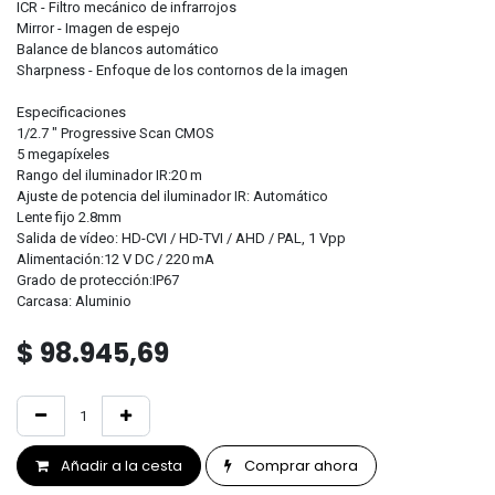
ICR - Filtro mecánico de infrarrojos
Mirror - Imagen de espejo
Balance de blancos automático
Sharpness - Enfoque de los contornos de la imagen
Especificaciones
1/2.7 " Progressive Scan CMOS
5 megapíxeles
Rango del iluminador IR:20 m
Ajuste de potencia del iluminador IR: Automático
Lente fijo 2.8mm
Salida de vídeo: HD-CVI / HD-TVI / AHD / PAL, 1 Vpp
Alimentación:12 V DC / 220 mA
Grado de protección:IP67
Carcasa: Aluminio
$
98.945,69
Añadir a la cesta
Comprar ahora