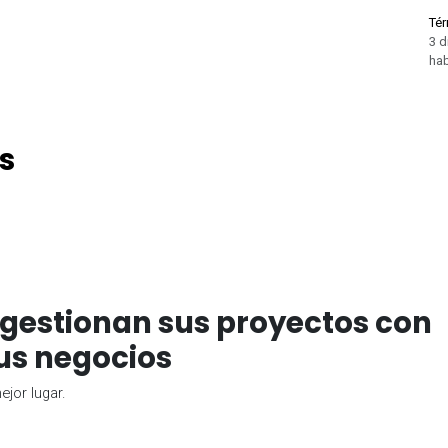
Tér
3 d
hab
s
gestionan sus proyectos con
us negocios
jor lugar.