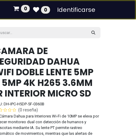
0
Identificarse
0
CAMARA DE
EGURIDAD DAHUA
IFI DOBLE LENTE 5MP
 5MP 4K H265 3.6MM
R INTERIOR MICRO SD
U: DH-IPC-H5DP-5F-0360B
(0 reseña)
Cámara Dahua para Interiores Wi-Fi de 10MP se eleva por
ecer monitoreo dual con detección de humanos y
cotas mediante IA. Su lente PT permite rastreo
omático de movimientos, mientras que las alertas de