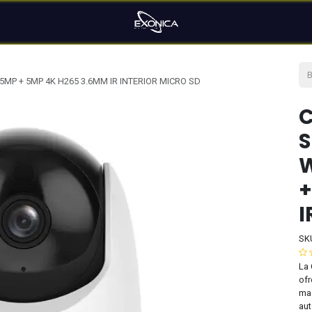
P + 5MP 4K H265 3.6MM IR INTERIOR MICRO SD
S
W
+
I
SK
La 
ofr
mas
aut