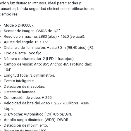
ido y luz disuaden intrusos. Ideal para tiendas y
taurantes, brinda seguridad eficiente con notificaciones
tiempo real.
Modelo DH00007.
Sensor de imagen: CMOS de 1/3″.
Resolución máxima: 2880 (alto) × 1620 (vertical).
Ajuste del ángulo: 0° a 15°.
Distancia de iluminación: Hasta 30 m (98,43 pies) (IR).
Tipo de lente Foco fijo.
Número de iluminador: 2 (LED infrarrojos).
Campo de visión: Alto: 86°; Ancho: 46°; Profundidad:
104°.
Longitud focal: 3,6 milímetros.
Evento inteligente.
Detección de mascotas.
Detección humana.
Compresión de vídeo: H.265.
Velocidad de bits del vídeo H.265: 768 kbps–4096
kbps.
Día/Noche: Automático (ICR)/Color/B/N.
Amplio rango dinámico (WDR): DWDR.
Detección de movimiento.
Rotación de imagen 180°.