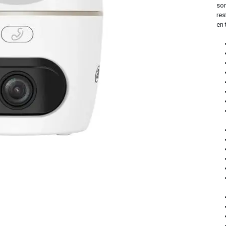
son
res
en 