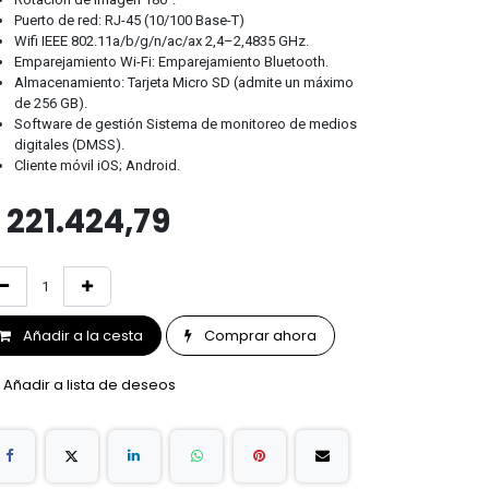
Puerto de red: RJ-45 (10/100 Base-T)
Wifi IEEE 802.11a/b/g/n/ac/ax 2,4–2,4835 GHz.
Emparejamiento Wi-Fi: Emparejamiento Bluetooth.
Almacenamiento: Tarjeta Micro SD (admite un máximo
de 256 GB).
Software de gestión Sistema de monitoreo de medios
digitales (DMSS).
Cliente móvil iOS; Android.
$
221.424,79
Añadir a la cesta
Comprar ahora
Añadir a lista de deseos