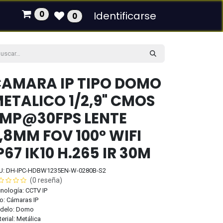
0
Identificarse
0
AMARA IP TIPO DOMO
ETALICO 1/2,9" CMOS
MP@30FPS LENTE
,8MM FOV 100° WIFI
P67 IK10 H.265 IR 30M
U: DH-IPC-HDBW1235EN-W-0280B-S2
(0 reseña)
nología: CCTV IP
o: Cámaras IP
delo: Domo
erial: Metálica