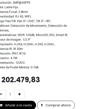
solución: 2MP@30FPS
te: Lente Fijo
tancia Focal: 2.8mm
ectividad: RJ 45, WIFI,
go Pan/Tilt: Pan 0°~355°, Tilt 0°~90°,
liticas: Detección de Movimiento, Detección de
sonas,
acteristicas: WDR 120dB, MicroSD, ROI, Smart IR,
sor de Imagen: 1/2.9"
presión: H.264, H.264+, H.265, H.265+,
tancia IR: IR 30m
tección: IP67, IK10,
nsumo: 4.7W
imentación: 12VDC
nte de Poder Mínima: 0.74A
$
202.479,83
Añadir a la cesta
Comprar ahora