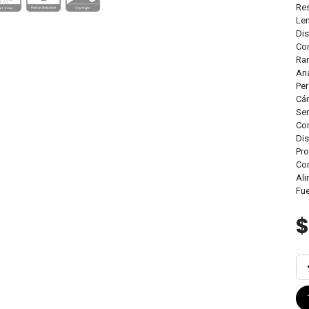
Re
Len
Dis
Con
Ran
Ana
Per
Cár
Sen
Com
Dis
Pro
Co
Al
Fue