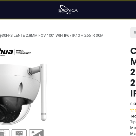
FPS LENTE 2,8MM FOV 100° WIFI IP67 IK10 H.265 IR 30M
C
M
2
2
I
SK
Tec
Tip
Mo
Mat