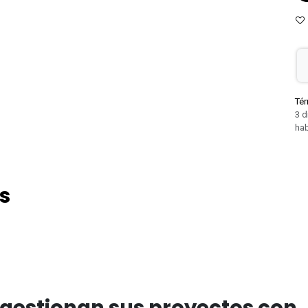
Tér
3 d
hab
s
gestionan sus proyectos con