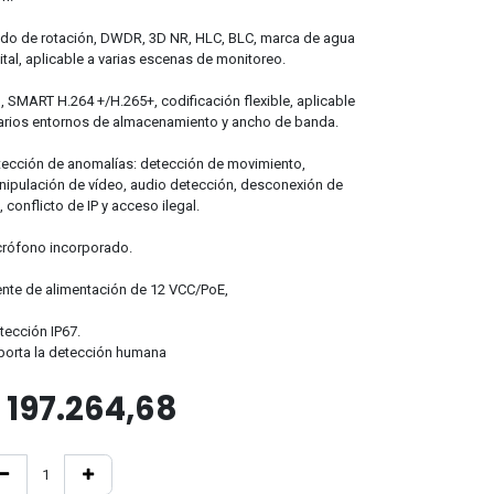
o de rotación, DWDR, 3D NR, HLC, BLC, marca de agua
ital, aplicable a varias escenas de monitoreo.
, SMART H.264 +/H.265+, codificación flexible, aplicable
arios entornos de almacenamiento y ancho de banda.
ección de anomalías: detección de movimiento,
ipulación de vídeo, audio detección, desconexión de
, conflicto de IP y acceso ilegal.
rófono incorporado.
nte de alimentación de 12 VCC/PoE,
tección IP67.
orta la detección humana
$
197.264,68