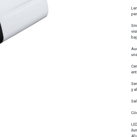
Len
per
Sma
vis
baj
Aud
una
Cer
ent
Sen
y a
Sal
Cód
LED
ilu
40 