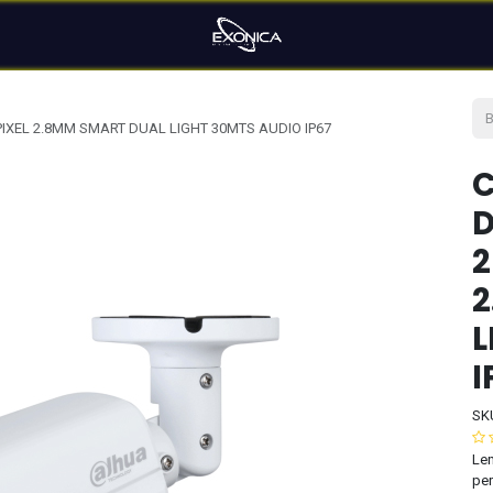
XEL 2.8MM SMART DUAL LIGHT 30MTS AUDIO IP67
C
D
2
2
L
I
SK
Len
per