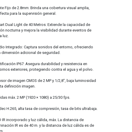
te Fijo de 2.8mm: Brinda una cobertura visual amplia,
fecta para la supervisión general.
rt Dual Light de 40 Metros: Extiende la capacidad de
ión nocturna y mejora la visibilidad durante eventos de
a luz.
io Integrado: Captura sonidos del entorno, ofreciendo
 dimensión adicional de seguridad.
tificación IP67: Asegura durabilidad y resistencia en
ornos exteriores, protegiendo contra el agua y el polvo.
sor de imagen CMOS de 2 MP y 1/2,8″, baja luminosidad
lta definición imagen.
idas máx. 2 MP (1920 × 1080) a 25/30 fps.
ec H.265, alta tasa de compresión, tasa de bits ultrabaja.
 IR incorporado y luz cálida, máx. La distancia de
minación IR es de 40 m. y la distancia de luz cálida es de
m.