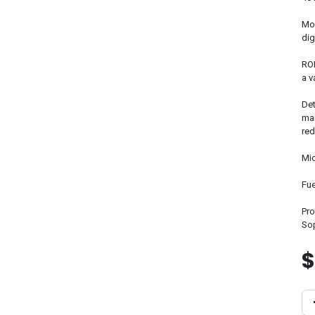
Mod
dig
ROI
a v
Det
man
red
Mic
Fue
Pro
Sop