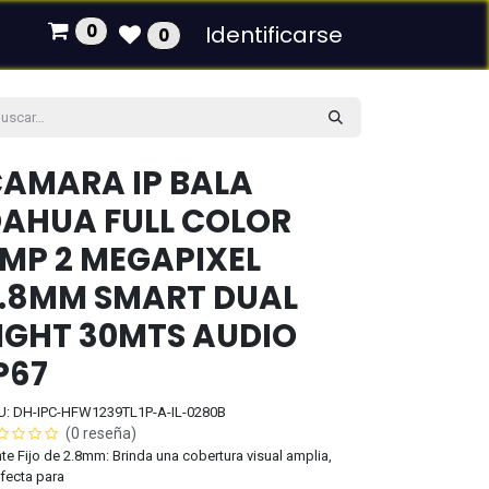
0
Identificarse
0
AMARA IP BALA
AHUA FULL COLOR
MP 2 MEGAPIXEL
.8MM SMART DUAL
IGHT 30MTS AUDIO
P67
U: DH-IPC-HFW1239TL1P-A-IL-0280B
(0 reseña)
te Fijo de 2.8mm: Brinda una cobertura visual amplia,
fecta para