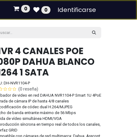
0
Identificarse
0
VR 4 CANALES POE
080P DAHUA BLANCO
264 1 SATA
U: DH-NVR1104-P
(0 reseña)
abador de video en red DAHUA NVR1104-P Smart 1U 4PoE
rada de cámara IP de hasta 4/8 canales
codificación de códec dual H.264/MJPEG
cho de banda entrante máximo de 56 Mbps
ida de vídeo simultánea HDMI/VGA
roducción síncrona en tiempo real de todos los canales,
erfaz GRID
patible con cámaras de red multimarca: Dahua, Arecont