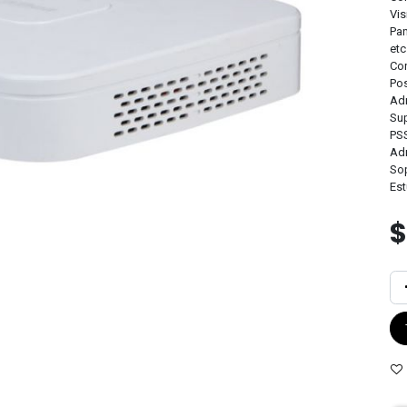
Vis
Pan
etc
Con
Pos
Adm
Sup
PS
Adm
Sop
Est