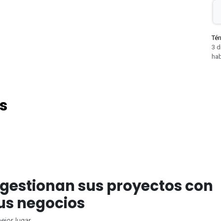
Tér
3 d
hab
s
gestionan sus proyectos con
us negocios
jor lugar.