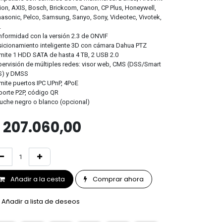
ion, AXIS, Bosch, Brickcom, Canon, CP Plus, Honeywell,
asonic, Pelco, Samsung, Sanyo, Sony, Videotec, Vivotek,
.
formidad con la versión 2.3 de ONVIF
icionamiento inteligente 3D con cámara Dahua PTZ
ite 1 HDD SATA de hasta 4 TB, 2 USB 2.0
ervisión de múltiples redes: visor web, CMS (DSS/Smart
S) y DMSS
ite puertos IPC UPnP, 4PoE
orte P2P, código QR
uche negro o blanco (opcional)
$
207.060,00
Añadir a la cesta
Comprar ahora
Añadir a lista de deseos