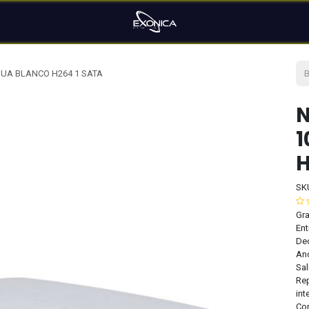
HUA BLANCO H264 1 SATA
N
1
H
SK
Gr
Ent
De
An
Sal
Rep
int
Com