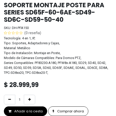
SOPORTE MONTAJE POSTE PARA
SERIES SD65F-60-6AE-SD49-
SD6C-SD59-50-40
SKU: DH-PFA150
(0 reseña)
Tecnología: 4 en 1, IP,
Tipo: Soportes, Adaptadores y Cajas,
Material: Metálico
Tipo de Instalación: Montaje en Poste,
Modelo de Cámaras Compatibles: Para Domos PTZ,
Series Compatibles: PF83230-A180, PFW8x-A180, SD29, SD40, SD42,
SD49, SD50, SD59, SD5A, SD60, SD65F, SD6AE, SD6AL, SD6CE, SD8A,
TPC-SD8xx20, TPC-SD8xx20-T,
$
28.999,99
Añadir a la cesta
Comprar ahora