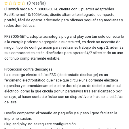
(0 reseña)
El switch modelo PFS3005-5ET-L cuenta con 5 puertos adaptables
FastEthernet 10/100 Mbps, diseño altamente integrado, compacto,
portátil, fácil de operar, adecuado para oficinas pequeñas y medianas y
redes domésticas.
PFS3005-5ET-L adopta tecnología plug and play con tan solo conectarlo
a la energía podemos agregarlo a nuestra red, es decir no necesita de
ningún tipo de configuración para realizar su trabajo de capa 2, además
sus componentes están diseñados para operar 24/7 ofreciendo un uso
continuo completamente estable.
Protección contra descargas
La descarga electrostática ESD (electrostatic discharge) es un
fenómeno electrostático que hace que circule una corriente eléctrica
repentina y momentáneamente entre dos objetos de distinto potencial
eléctrico,​ como la que circula por un pararrayos tras ser alcanzado por
un rayo, al hacer contacto fisico con un dispositivo o incluso la estática
del aire.
Diseño compacto: el tamaño en pequeño y el peso ligero facilitan la
implementación.
Plug and play: no se requiere configuración.