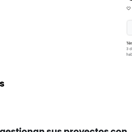
Tér
3 d
hab
s
gestionan sus proyectos con