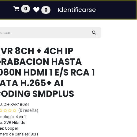
0
Identificarse
0
VR 8CH + 4CH IP
GRABACION HASTA
080N HDMI 1 E/S RCA 1
ATA H.265+ AI
ODING SMDPLUS
U: DH-XVR1B08-I
(0 reseña)
nología: 4 en 1
o: XVR Hibrido
ie: Cooper,
mero de Canales: 8CH