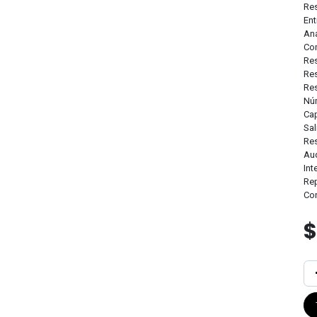
Re
Ent
Ana
Com
Re
Re
Res
Nú
Ca
Sal
Re
Aud
Int
Rep
Co