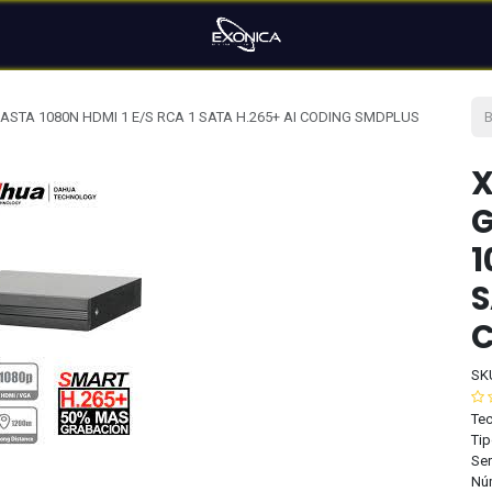
ASTA 1080N HDMI 1 E/S RCA 1 SATA H.265+ AI CODING SMDPLUS
X
1
S
C
SK
Tec
Tip
Ser
Nú