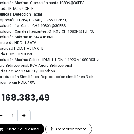
solución Máxima: Grabación hasta 1080N@30FPS,
rada IP: Más 2 CH IP
líticas: Detección Facial,
presión: H.264, H.264+, H.265, H.265+,
solución 1er Canal: CH1 1080N@30FPS,
solucion Canales Restantes: OTROS CH 1080N@15FPS,
olución Máxima IP: MAX IP 6MP
mero de HDD: 1 SATA
pacidad HDD: HASTA 6TB
ida HDMI: 1P HDMI
solución Máxima Salida HDMI 1: HDMI1 1920 × 1080/60Hz
io Bidireccional: RCA Audio Bidireccional
erfaz de Red: RJ45 10/100 Mbps
roducción Simultánea: Reproducción simultánea 9-ch
nsumo sin HDD: 10W
$
168.383,49
Añadir a la cesta
Comprar ahora