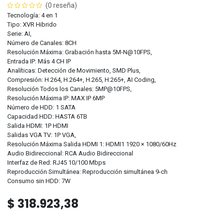
(0 reseña)
Tecnología: 4 en 1
Tipo: XVR Hibrido
Serie: AI,
Número de Canales: 8CH
Resolución Máxima: Grabación hasta 5M-N@10FPS,
Entrada IP: Más 4 CH IP
Analíticas: Detección de Movimiento, SMD Plus,
Compresión: H.264, H.264+, H.265, H.265+, AI Coding,
Resolución Todos los Canales: 5MP@10FPS,
Resolución Máxima IP: MAX IP 6MP
Número de HDD: 1 SATA
Capacidad HDD: HASTA 6TB
Salida HDMI: 1P HDMI
Salidas VGA TV: 1P VGA,
Resolución Máxima Salida HDMI 1: HDMI1 1920 × 1080/60Hz
Audio Bidireccional: RCA Audio Bidireccional
Interfaz de Red: RJ45 10/100 Mbps
Reproducción Simultánea: Reproducción simultánea 9-ch
Consumo sin HDD: 7W
$
318.923,38