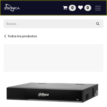
Ir al contenido
0
0
Todos los productos