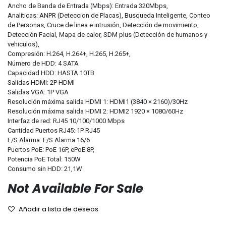
Ancho de Banda de Entrada (Mbps): Entrada 320Mbps,
Analíticas: ANPR (Deteccion de Placas), Busqueda Inteligente, Conteo
de Personas, Cruce de linea e intrusión, Detección de movimiento,
Detección Facial, Mapa de calor, SDM plus (Detección de humanos y
vehiculos),
Compresión: H.264, H.264+, H.265, H.265+,
Número de HDD: 4 SATA
Capacidad HDD: HASTA 10TB
Salidas HDMI: 2P HDMI
Salidas VGA: 1P VGA
Resolución máxima salida HDMI 1: HDMI1 (3840 × 2160)/30Hz
Resolución máxima salida HDMI 2: HDMI2 1920 × 1080/60Hz
Interfaz de red: RJ45 10/100/1000 Mbps
Cantidad Puertos RJ45: 1P RJ45
E/S Alarma: E/S Alarma 16/6
Puertos PoE: PoE 16P, ePoE 8P,
Potencia PoE Total: 150W
Consumo sin HDD: 21,1W
Not Available For Sale
Añadir a lista de deseos