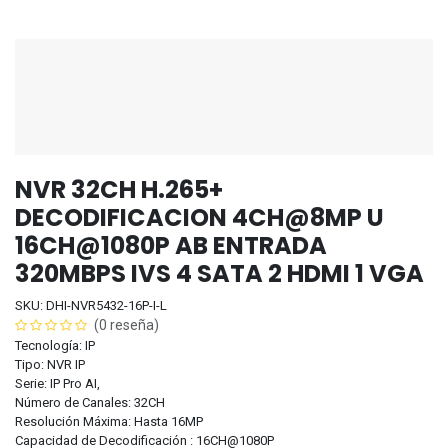
NVR 32CH H.265+
DECODIFICACION 4CH@8MP U
16CH@1080P AB ENTRADA
320MBPS IVS 4 SATA 2 HDMI 1 VGA
SKU: DHI-NVR5432-16P-I-L
(0 reseña)
Tecnología: IP
Tipo: NVR IP
Serie: IP Pro AI,
Número de Canales: 32CH
Resolución Máxima: Hasta 16MP
Capacidad de Decodificación : 16CH@1080P