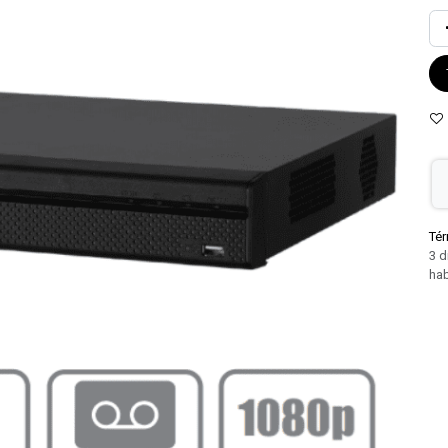
Tér
3 d
hab