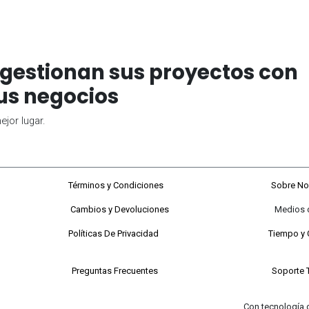
gestionan sus proyectos con
us negocios
jor lugar.
68#92-22
Términos y Condiciones
Sobre No
Cambios y Devoluciones
Medios de P
 a viernes
Políticas De Privacidad
Tiempo y 
 Sabados
Preguntas Frecuentes
Soporte 
Con tecnología