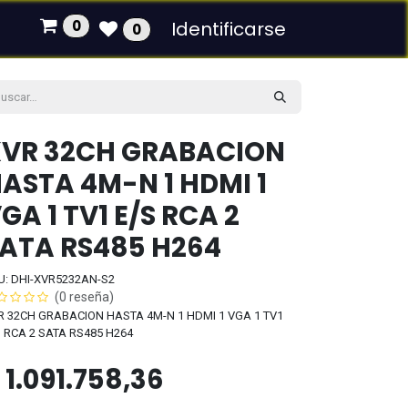
0
Identificarse
0
VR 32CH GRABACION
ASTA 4M-N 1 HDMI 1
GA 1 TV1 E/S RCA 2
ATA RS485 H264
U: DHI-XVR5232AN-S2
(0 reseña)
R 32CH GRABACION HASTA 4M-N 1 HDMI 1 VGA 1 TV1
S RCA 2 SATA RS485 H264
$
1.091.758,36