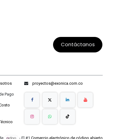
Contáctanos
sotros
proyectos@exonica.com.co
ago
Costo
Técnico
 de
- El #1
Comercio electrónico de código abierto