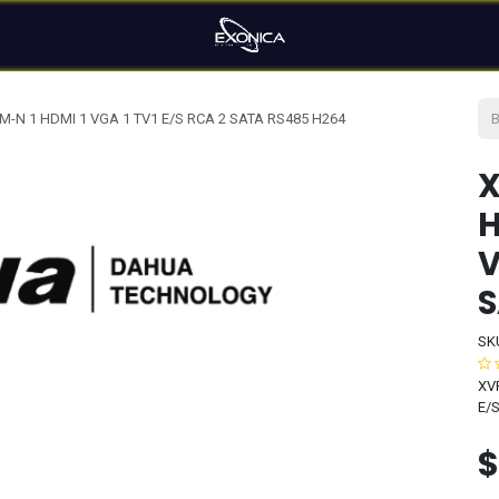
-N 1 HDMI 1 VGA 1 TV1 E/S RCA 2 SATA RS485 H264
X
H
V
S
SK
XV
E/