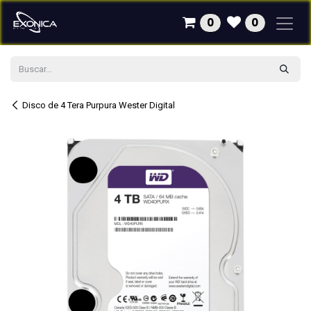
Ir al contenido
0
0
Disco de 4 Tera Purpura Wester Digital