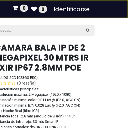
0
Identificarse
0
AMARA BALA IP DE 2
EGAPIXEL 30 MTRS IR
XIR IP67 2.8MM POE
U: DS-2CD1023G0-EI(C)
(0 reseña)
acterísticas principales:
olución máxima: 2 Megapixel (1920 x 1080).
minación mínima: color 0.01 Lux @ (F2.0, AGC ON)
minación mínima: B/N 0.028 Lux @ (F2.0, AGC ON)
 / Noche Real (filtro ICR).
tancia focal: 2.8 mm (angulo de visión) 114.8°
tancia de infrarrojo: 30 mts Smart IR.
ciones normales: dWDR / D3 DNR / BLC.