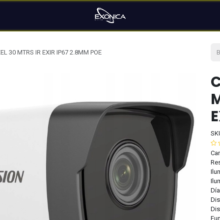
L 30 MTRS IR EXIR IP67 2.8MM POE
C
M
E
SK
Car
Res
Ilu
Ilu
Día
Dis
Dis
Fun