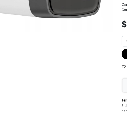
Com
Co
Tér
3 d
hab