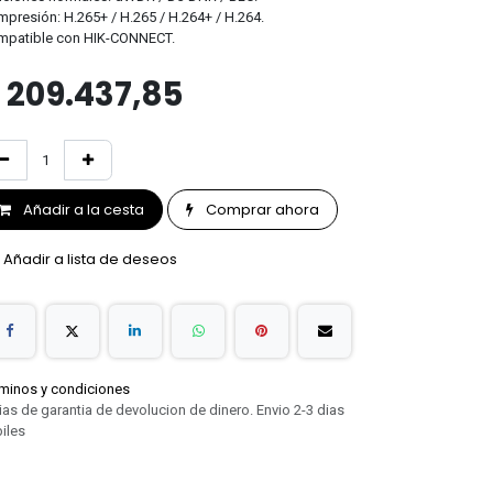
presión: H.265+ / H.265 / H.264+ / H.264.
mpatible con HIK-CONNECT.
$
209.437,85
Añadir a la cesta
Comprar ahora
Añadir a lista de deseos
minos y condiciones
ias de garantia de devolucion de dinero. Envio 2-3 dias
iles