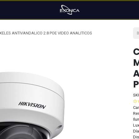
ELES ANTIVANDALICO 2.8 POE VIDEO ANALITICOS
C
M
A
P
SK
Car
Res
Ilu
Lux
Día
Dis