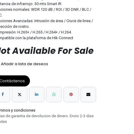
tancia de infrarrojo: 30 mts Smart IR.
ciones normales: WDR 120 dB / ROI / 3D DNR / BLC /
C.
nciones Avanzadas: Intrusión de área / Cruce de linea /
ección de rostro.
presión: H.265+ / H.265 / H.264+ / H.264.
patible con la plataforma de Hik-Connect
ot Available For Sale
Añadir a lista de deseos
Contáctenos
minos y condiciones
ias de garantia de devolucion de dinero. Envio 2-3 dias
iles