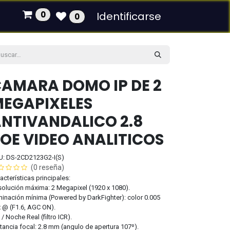
0
Identificarse
0
AMARA DOMO IP DE 2
EGAPIXELES
NTIVANDALICO 2.8
OE VIDEO ANALITICOS
U: DS-2CD2123G2-I(S)
(0 reseña)
acterísticas principales:
olución máxima: 2 Megapixel (1920 x 1080).
minación mínima (Powered by DarkFighter): color 0.005
 @ (F1.6, AGC ON).
 / Noche Real (filtro ICR).
tancia focal: 2.8 mm (angulo de apertura 107º).