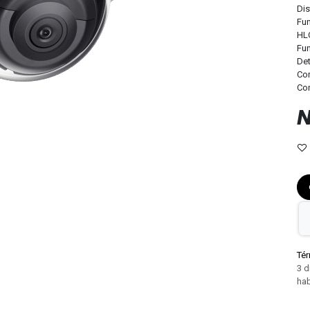
Dis
Fun
HL
​Fu
Det
Com
Com
N
Tér
3 d
hab