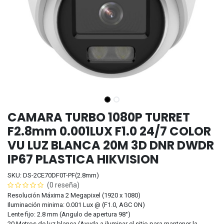
CAMARA TURBO 1080P TURRET
F2.8mm 0.001LUX F1.0 24/7 COLOR
VU LUZ BLANCA 20M 3D DNR DWDR
IP67 PLASTICA HIKVISION
SKU: DS-2CE70DF0T-PF(2.8mm)
(0 reseña)
Resolución Máxima 2 Megapixel (1920 x 1080)
Iluminación minima: 0.001 Lux @ (F1.0, AGC ON)
Lente fijo: 2.8 mm (Angulo de apertura 98°)
20 Metros de luz blanca (Ayuda a iluminar el sitio para mantener la