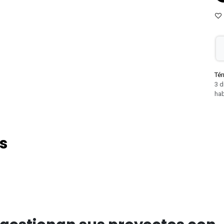
Tér
3 d
hab
s