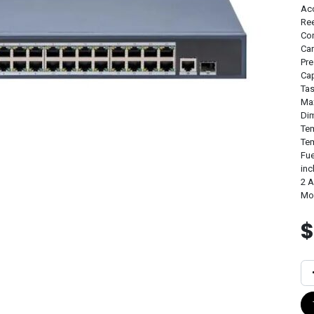
Acc
Ree
Con
Car
Pre
Ca
Tas
Ma
Dim
Tem
Tem
Fue
inc
2 A
Mon