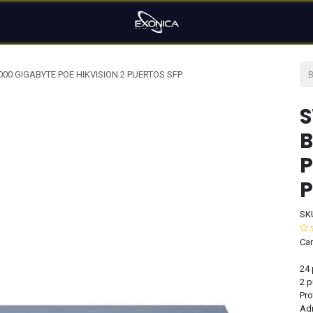
00 GIGABYTE POE HIKVISION 2 PUERTOS SFP
S
B
P
P
SK
Car
24 
2 p
Pro
Adm