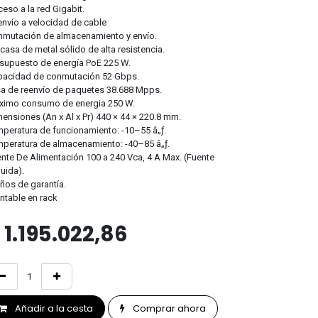
eso a la red Gigabit.
nvío a velocidad de cable
mutación de almacenamiento y envío.
casa de metal sólido de alta resistencia.
supuesto de energía PoE 225 W.
pacidad de conmutación 52 Gbps.
a de reenvío de paquetes 38.688 Mpps.
ximo consumo de energia 250 W.
ensiones (An x Al x Pr) 440 × 44 × 220.8 mm.
peratura de funcionamiento: -10–55 â„ƒ.
peratura de almacenamiento: -40–85 â„ƒ.
nte De Alimentación 100 a 240 Vca, 4 A Max. (Fuente
luida).
ños de garantía.
table en rack
$
1.195.022,86
Añadir a la cesta
Comprar ahora