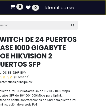
0
Identificarse
0
WITCH DE 24 PUERTOS
ASE 1000 GIGABYTE
OE HIKVISION 2
UERTOS SFP
U: DS-3E1526P-EI/M
(0 reseña)
acterísticas principales :
puertos PoE 802.3af/at/RJ45 de 10/100/1000 Mbps.
uertos SFP de 10/100/1000 Mbps para Uplink.
tección contra sobretensiones de 6 KV para puertos PoE.
inistración de energía PoE.