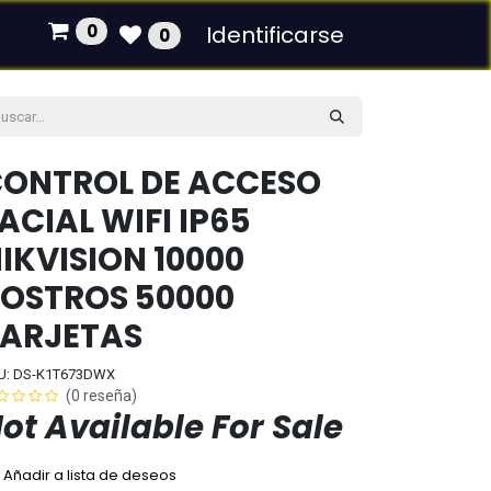
0
Identificarse
0
ONTROL DE ACCESO
ACIAL WIFI IP65
IKVISION 10000
OSTROS 50000
ARJETAS
U: DS-K1T673DWX
(0 reseña)
ot Available For Sale
Añadir a lista de deseos