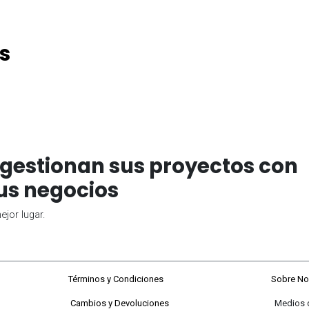
s
gestionan sus proyectos con
us negocios
jor lugar.
68#92-22
Términos y Condiciones
Sobre No
Cambios y Devoluciones
Medios de P