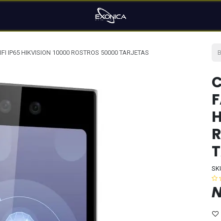
I IP65 HIKVISION 10000 ROSTROS 50000 TARJETAS
C
F
H
R
T
SK
N