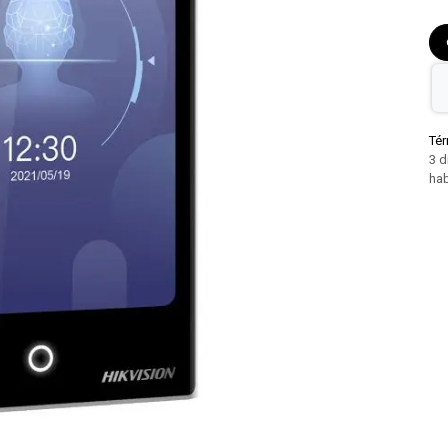
Tér
3 d
hab