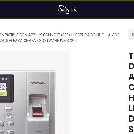
MPATIBLE CON APP HIK-CONNECT (P2P) / LECTURA DE HUELLA Y DE
EVADOR PARA CHAPA / SOFTWARE IVMS4200
T
D
A
C
H
L
D
S