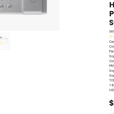
H
P
S
SK
Car
Con
Pan
Sop
Co
PR
Sop
Sop
TCP
1 B
US