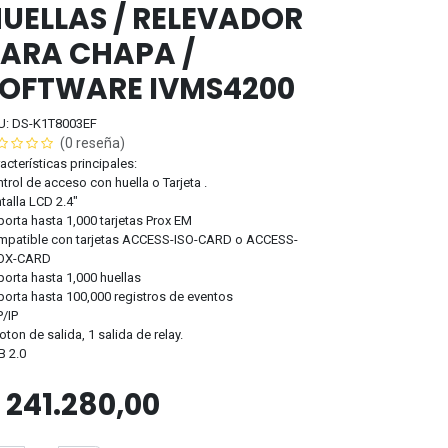
UELLAS / RELEVADOR
ARA CHAPA /
OFTWARE IVMS4200
U: DS-K1T8003EF
(0 reseña)
acterísticas principales:
trol de acceso con huella o Tarjeta .
talla LCD 2.4"
orta hasta 1,000 tarjetas Prox EM
mpatible con tarjetas ACCESS-ISO-CARD o ACCESS-
OX-CARD
orta hasta 1,000 huellas
orta hasta 100,000 registros de eventos
/IP
oton de salida, 1 salida de relay.
B 2.0
$
241.280,00