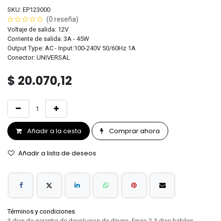
SKU: EP123000
(0 reseña)
Voltaje de salida: 12V
Corriente de salida: 3A - 45W
Output Type: AC - Input:100-240V 50/60Hz 1A
Conector: UNIVERSAL
$
20.070,12
Añadir a la cesta
Comprar ahora
Añadir a lista de deseos
Términos y condiciones
3 dias de garantia de devolucion de dinero. Envio 2-3 dias habiles