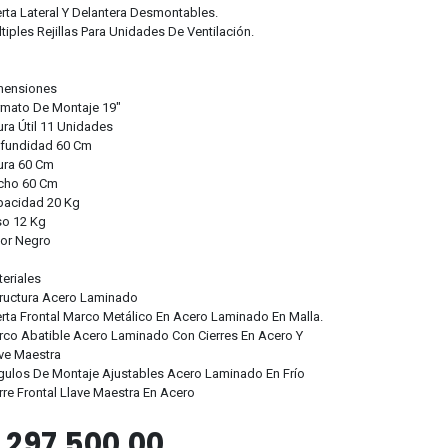
rta Lateral Y Delantera Desmontables.
tiples Rejillas Para Unidades De Ventilación.
mensiones
rmato De Montaje 19"
ura Útil 11 Unidades
ofundidad 60 Cm
ura 60 Cm
cho 60 Cm
pacidad 20 Kg
so 12 Kg
lor Negro
eriales
ructura Acero Laminado
rta Frontal Marco Metálico En Acero Laminado En Malla.
co Abatible Acero Laminado Con Cierres En Acero Y
ve Maestra
ulos De Montaje Ajustables Acero Laminado En Frío
rre Frontal Llave Maestra En Acero
$
297.500,00