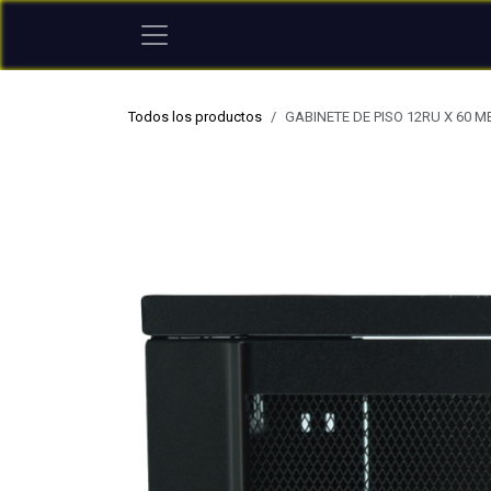
Ir al contenido
Todos los productos
GABINETE DE PISO 12RU X 60 M