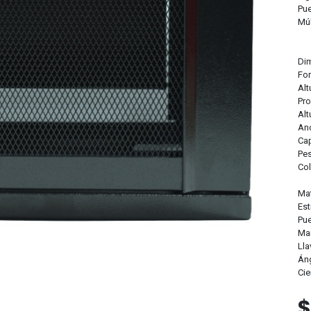
Pue
Múl
Di
Fo
Alt
Pr
Alt
An
Ca
Pe
Co
Mat
Est
Pue
Mar
Lla
Áng
Cie