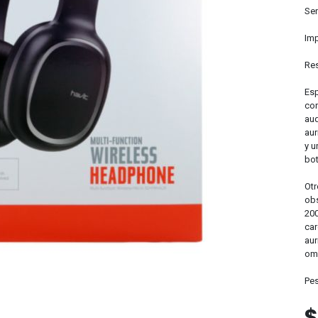
Sen
Im
Res
Esp
con
aud
aur
y u
bot
Otr
obs
200
car
aur
omn
Pes