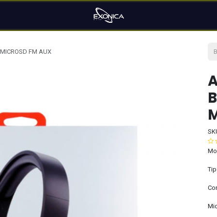
 MICROSD FM AUX
B
M
SK
Mo
Tip
Con
Mic