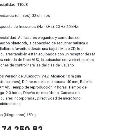
sibilidad: 110dB
pedancia (ohmios): 32 ohmios
puesta de frecuencia (Hz - kHz): 20 Hz-20 kHz
ecialidad: Auriculares elegantes y cómodos con
exión bluetooth, la capacidad de escuchar música o
iolibros favoritos desde una tarjeta Micro CD, los
iculares también están equipados con un receptor de FM
na entrada de línea AUX, la ubicación conveniente de los
ones de control hará las delicias del usuario
os Versión de Bluetooth: V4.2, Alcance: 10 m (sin
trucciones), Diámetro de la membrana: 40 mm, Batería:
 mAh, Tiempo de reproducción: 4 horas, Tiempo de
ga: 2-3 horas, Diseño de micrófono: Carcasa de
iculares incorporada , Directividad de micrófono:
idireccional
o (kilogramos) 150 g
$
74.250,82