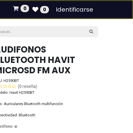
0
Identificarse
0
AUDIFONOS
LUETOOTH HAVIT
ICROSD FM AUX
U: H2590BT
(0 reseña)
delo: Havit H2590BT
o: Auriculares Bluetooth multifunción
ectividad: Bluetooth
rófono: si