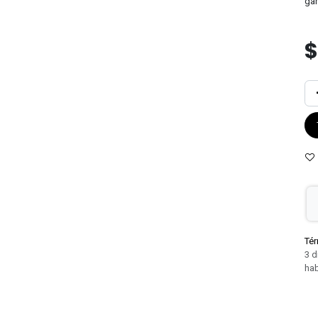
gar
Tér
3 d
hab