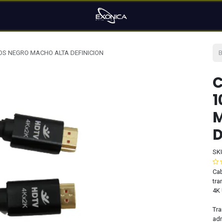
ROS NEGRO MACHO ALTA DEFINICION
C
1
D
SK
Cab
tra
4K 
Tra
adm