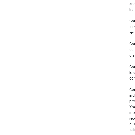
anc
tra
Com
con
vív
Con
con
dis
Com
los
con
Com
inc
pro
Xbo
mon
rep
o D
cal