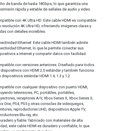
ho de banda de hasta 18Gbps, lo que garantiza una
nsmisión rápida y estable de señales de audio y video.
patible con 4K Ultra HD: Este cable HDMI es compatible
 resolución 4K Ultra HD, ofreciendo imágenes claras y
idas con detalles increíbles.
ectividad Ethernet: Este cable HDMI también admite
ectividad Ethernet, lo que le permite conectar sus
positivos a Internet y compartir datos con facilidad.
patible con versiones anteriores: Diseñado para todos
 dispositivos con HDMI 2.0 estándar y también funciona
 dispositivos estándar HDMI 1.4, 1.3 y 1.2.
patible con cualquier dispositivo con puerto HDMI,
luyendo televisores, PC, portátiles, portátiles,
yectores, receptores A/V, Xbox Series X, Xbox Series S,
x One, PS4, PS5 y otras consolas de videojuegos,
itores, reproductores UHD, dispositivos Apple TV,
roductores Blu-ray, etc.
uradero y fiable: fabricado con materiales de alta
idad, este cable HDMI es duradero y confiable, lo que