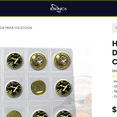
EDA PARA COLECCION
H
D
SK
- H
- C
- T
- 2