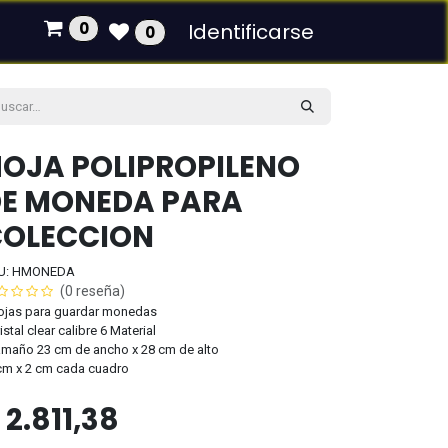
0
Identificarse
0
OJA POLIPROPILENO
E MONEDA PARA
COLECCION
U: HMONEDA
(0 reseña)
ojas para guardar monedas
ristal clear calibre 6 Material
amaño 23 cm de ancho x 28 cm de alto
cm x 2 cm cada cuadro
$
2.811,38