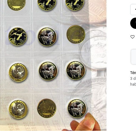
Tér
3 d
hab