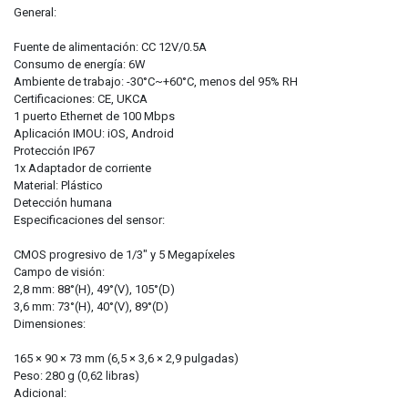
General:
Fuente de alimentación: CC 12V/0.5A
Consumo de energía: 6W
Ambiente de trabajo: -30°C~+60°C, menos del 95% RH
Certificaciones: CE, UKCA
1 puerto Ethernet de 100 Mbps
Aplicación IMOU: iOS, Android
Protección IP67
1x Adaptador de corriente
Material: Plástico
Detección humana
Especificaciones del sensor:
CMOS progresivo de 1/3" y 5 Megapíxeles
Campo de visión:
2,8 mm: 88°(H), 49°(V), 105°(D)
3,6 mm: 73°(H), 40°(V), 89°(D)
Dimensiones:
165 × 90 × 73 mm (6,5 × 3,6 × 2,9 pulgadas)
Peso: 280 g (0,62 libras)
Adicional: