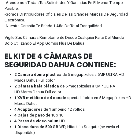
-Atendemos Todas Tus Solicitudes Y Garantias En El Menor Tiempo
Posible.
-Somos Distribuidores Oficiales De las Grandes Marcas De Seguridad
Electrónica.
-Nuestra Garantía Te Brinda 1 Año De Total Tranquilidad.
Vigile Sus Cámaras Remotamente Desde Cualquier Parte Del Mundo
Solo Utilizando El App Gdmss Plus De Dahua
EL KIT DE 4 CÁMARAS DE
SEGURIDAD DAHUA CONTIENE:
2 Cámara domo plástica
de 5 megapíxeles a 5MP ULTRA HD
Marca Dahua Full color
2 Cámara bala plástica
de 5 megapíxeles a 5MP ULTRA
HD Marca Dahua Full color
1 XVR metálico de 4 canales
penta híbrido en 5 Megapíxeles HD
Marca Dahua
4 Adaptadores
de 1 amperio 12 voltios
4 Cajas de paso
de 10 x 10
4 Pares de video balun
HD
1 Disco duro de 500 GB
WD, Hitachi o Seagate (se envía el
disponible)