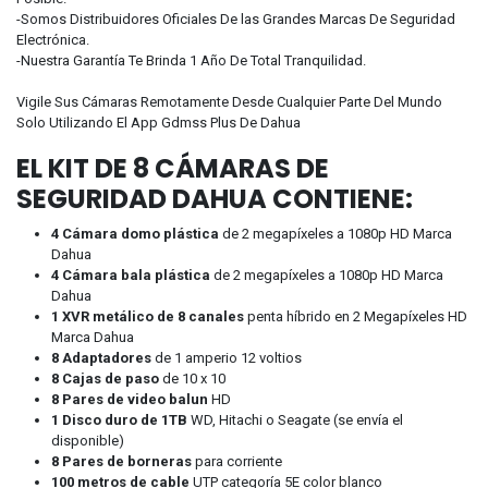
-Somos Distribuidores Oficiales De las Grandes Marcas De Seguridad
Electrónica.
-Nuestra Garantía Te Brinda 1 Año De Total Tranquilidad.
Vigile Sus Cámaras Remotamente Desde Cualquier Parte Del Mundo
Solo Utilizando El App Gdmss Plus De Dahua
EL KIT DE 8 CÁMARAS DE
SEGURIDAD DAHUA CONTIENE:
4 Cámara domo plástica
de 2 megapíxeles a 1080p HD Marca
Dahua
4 Cámara bala plástica
de 2 megapíxeles a 1080p HD Marca
Dahua
1 XVR metálico de 8 canales
penta híbrido en 2 Megapíxeles HD
Marca Dahua
8 Adaptadores
de 1 amperio 12 voltios
8 Cajas de paso
de 10 x 10
8 Pares de video balun
HD
1 Disco duro de 1TB
WD, Hitachi o Seagate (se envía el
disponible)
8 Pares de borneras
para corriente
100 metros de cable
UTP categoría 5E color blanco