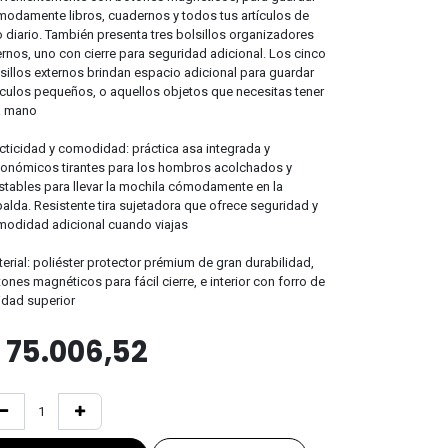
odamente libros, cuadernos y todos tus artículos de
 diario. También presenta tres bolsillos organizadores
ernos, uno con cierre para seguridad adicional. Los cinco
sillos externos brindan espacio adicional para guardar
ículos pequeños, o aquellos objetos que necesitas tener
a mano
cticidad y comodidad: práctica asa integrada y
onómicos tirantes para los hombros acolchados y
stables para llevar la mochila cómodamente en la
alda. Resistente tira sujetadora que ofrece seguridad y
odidad adicional cuando viajas
erial: poliéster protector prémium de gran durabilidad,
ones magnéticos para fácil cierre, e interior con forro de
idad superior
$
75.006,52