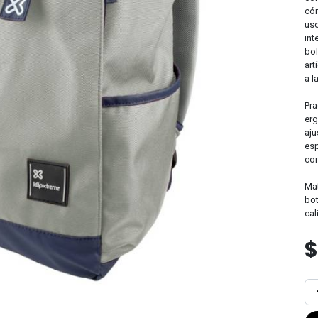
cóm
uso
int
bol
art
a l
Pra
erg
aju
esp
com
Mat
bot
cal