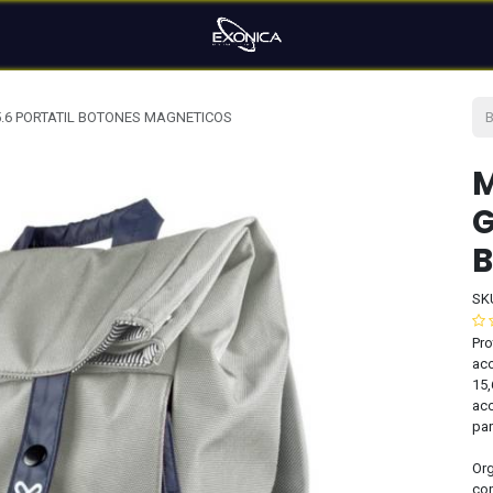
5.6 PORTATIL BOTONES MAGNETICOS
M
G
B
SK
Pro
aco
15,
acc
par
Org
con