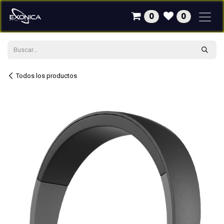
Ir al contenido
0
0
Todos los productos