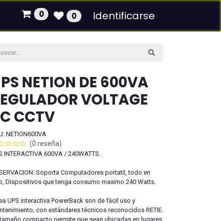
0
Identificarse
0
PS NETION DE 600VA
EGULADOR VOLTAGE
C CCTV
U: NETION600VA
(0 reseña)
S INTERACTIVA 600VA / 240WATTS.
SERVACION: Soporta Computadores portatil, todo en
, Dispositivos que tenga consumo maximo 240 Watts.
ea UPS interactiva PowerBack son de fácil uso y
tenimiento, con estándares técnicos reconocidos RETIE.
tamaño compacto permite que sean ubicadas en lugares