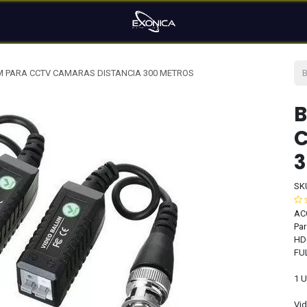
 PARA CCTV CAMARAS DISTANCIA 300 METROS
B
C
3
SK
AC
Par
HD
FU
1 U
Vid