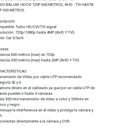
DEO BALUM: HDCVI 720P 600 METROS, AHD - TVI HASTA
P 300 METROS.
scripción
patible: Turbo HD/CVI/TVI signal
olución: 720p/1080p hasta 4MP (AHD Y TVI)
le: Cat 5/5e/6
iezas
tancia 600 metros (max) en 720p
tancia 300 metros (max) hasta 2MP (AHD Y TVI)
RACTERÍSTICAS
ransmisión de Vídeo por cable UTP recomendado
egoría 5E y 6
ahorra dinero en el cableado ya que por un cable UTP de
ares pueden ir hasta 4 cámaras.
ta 300 mts transmisión de vídeo a color y 550mts en
nco y negro.
minuye la interferencia en el vídeo y protege la cámara y
R.
conectan directamente a la cámara y DVR.