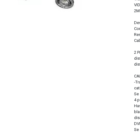
VI
2M
De
Com
Res
Cab
2 P
dis
dis
CA
-T
cat
Se 
4 p
Has
bla
dis
DV
Se 