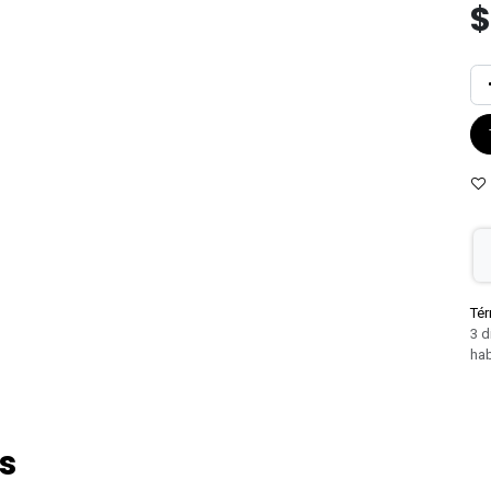
Tér
3 d
hab
s