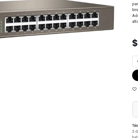
par
lim
Ade
alt
Tér
3 d
hab