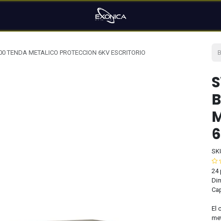
00 TENDA METALICO PROTECCION 6KV ESCRITORIO
S
B
M
6
SK
24 
Di
Cap
El 
met