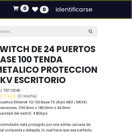
0
Identificarse
0
WITCH DE 24 PUERTOS
ASE 100 TENDA
ETALICO PROTECCION
KV ESCRITORIO
U: TEF1024D
(0 reseña)
puertos Ethernet 10/100 Base-TX (Auto MDI / MDIX)
mensiones: 294.0mm x 180.0mm x 44.0mm
acidad del switch: 4.8Gbps
conmutador está protegido por una sólida carcasa de
al compacta y delgada, lo cual hace que sea perfecto