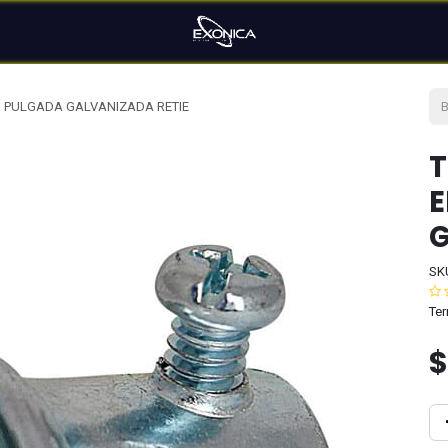
1 PULGADA GALVANIZADA RETIE
T
E
G
SK
Ter