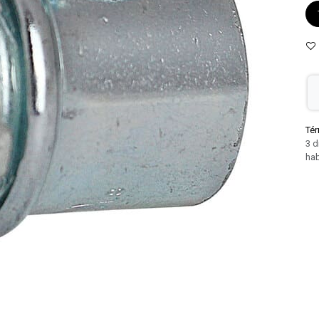
Tér
3 d
hab