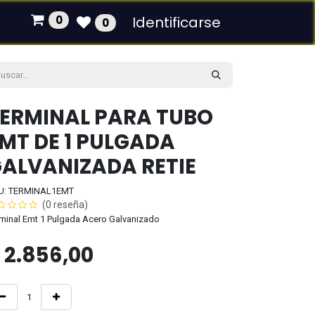
0
Identificarse
0
ERMINAL PARA TUBO
MT DE 1 PULGADA
ALVANIZADA RETIE
U: TERMINAL1EMT
(0 reseña)
minal Emt 1 Pulgada Acero Galvanizado
$
2.856,00