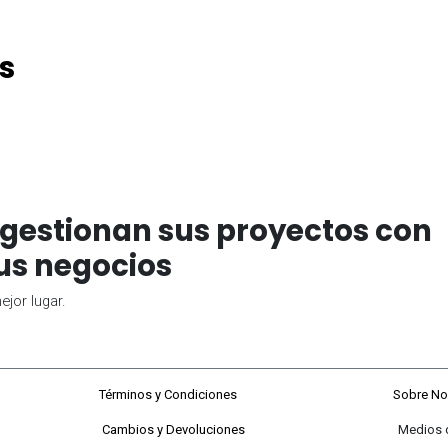
s
gestionan sus proyectos con
us negocios
jor lugar.
68#92-22
Términos y Condiciones
Sobre No
Cambios y Devoluciones
Medios de P