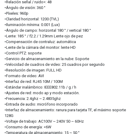
•Relación señal / ruido>: 48
•Ángulo de visión: 360 °
•Píxeles: 960p
•Claridad horizontal: 1200 (TVL)
•Iluminación mínima: 0.001 (Lux)
•Ángulo de campo: horizontal 180 ° / vertical 180 °
•Lente: 185 ° / f2.2 / 1.29mm Lente ojo de pez
•Compensación de contraluz: automática
•Lente de la cámara del monitor: lente HD
•Control PTZ: soporte
•Servicio de almacenamiento en la nube: Soporte
•Velocidad de cuadros de video: 25 cuadros por segundo
•Resolución de imagen: FULL HD
•Formato de video: AVI
•Interfaz de red: RJ45 10M / 100M
•Estándar inalámbrico: IEEE802.11b / g / h
•Ajustes de red: modo ap y modo estación.
•Frecuencia: 2.4ghz ~ 2.4835ghz
•Entrada de audio: micrófono incorporado
•Interfaz de almacenamiento: ranura para tarjeta TF, el máximo soporte
128G
•Voltaje de trabajo: AC100V ~ 240V 50 ~ 60Hz
•Consumo de energía: <6W
•Temperatura de almacenamiento: 15 ~ 50 °